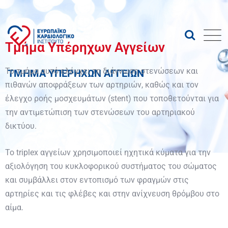
Τμήμα Υπέρηχων Αγγείων
Το τμήμα αυτό ελέγχει τη διάγνωση στενώσεων και
ΤΜΗΜΑ ΥΠΕΡΗΧΩΝ ΑΓΓΕΙΩΝ
πιθανών αποφράξεων των αρτηριών, καθώς και τον
έλεγχο ροής μοσχευμάτων (stent) που τοποθετούνται για
την αντιμετώπιση των στενώσεων του αρτηριακού
δικτύου.
Το triplex αγγείων χρησιμοποιεί ηχητικά κύματα για την
αξιολόγηση του κυκλοφορικού συστήματος του σώματος
και συμβάλλει στον εντοπισμό των φραγμών στις
αρτηρίες και τις φλέβες και στην ανίχνευση θρόμβου στο
αίμα.